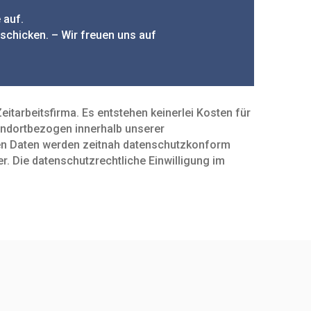
 auf.
schicken. – Wir freuen uns auf
t­arbeits­firma. Es entstehen keinerlei Kosten für
andort­bezogen innerhalb unserer
hen Daten werden zeitnah daten­schutz­konform
 Die daten­schutz­recht­liche Ein­willigung im