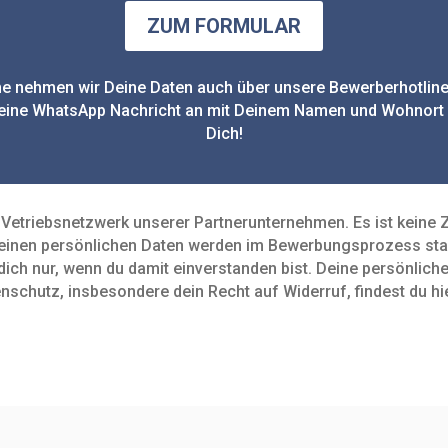
ZUM FORMULAR
e nehmen wir Deine Daten auch über unsere Bewerberhotline
 eine WhatsApp Nachricht an mit Deinem Namen und Wohnort 
Dich!
Vetriebsnetzwerk unserer Partnerunternehmen. Es ist keine Zei
deinen persön­lichen Daten werden im Bewerbungs­prozess st
ich nur, wenn du damit ein­verstanden bist. Deine persön­lic
chutz, insbe­sondere dein Recht auf Widerruf, findest du hier.