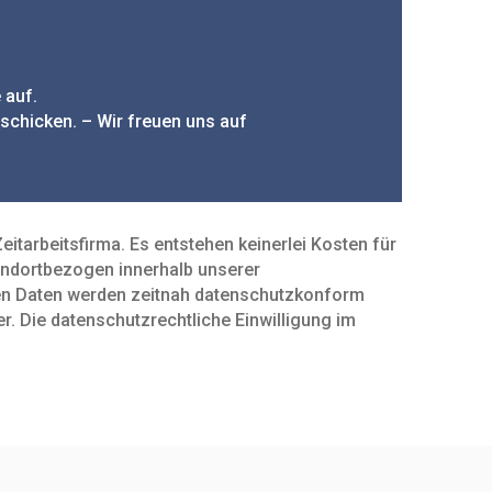
 auf.
schicken. – Wir freuen uns auf
t­arbeits­firma. Es entstehen keinerlei Kosten für
andort­bezogen innerhalb unserer
hen Daten werden zeitnah daten­schutz­konform
 Die daten­schutz­recht­liche Ein­willigung im